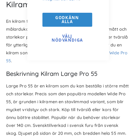
Kilramen för stor canvas
GODKÄNN
En kilram för de större canvasutskrifterna och
ALLA
målardukarna i proffsutförande. När du behöver mått och
VÄLJ
storlekar på över 140 cm. Köp till intappat kors eller tvärslå
NÖDVÄNDIGA
för ytterligare stabilitet. Max 280x280 cm. Behöver du en
kilram som är 140x140 cm eller mindre, välj istället
Wide Pro
55
.
Beskrivning Kilram Large Pro 55
Large Pro 55 är en kilram som du kan beställa i större mått
och storlekar. Precis som den populära modellen Wide Pro
55, är grunden i kilramen en stavlimmad variant, som blir
mycket vridstyv och stark. Köp till tvärslå eller kors för
ännu bättre stabilitet. Populär när du behöver storlekar
över 140 cm. Svensktillverkad i svensk furu från svensk
skog. Djupet på sidan är 20 mm, och bredden hela 55 mm.