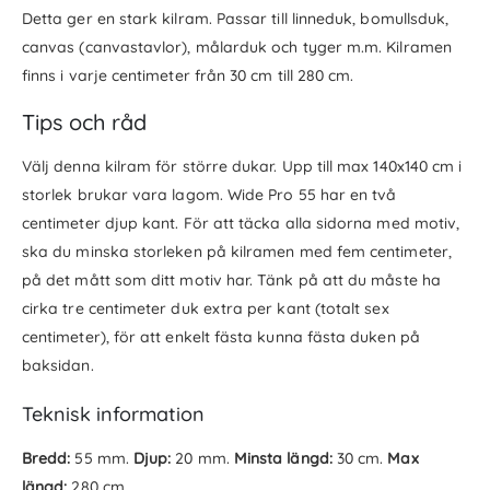
Detta ger en stark kilram. Passar till linneduk, bomullsduk,
canvas (canvastavlor), målarduk och tyger m.m. Kilramen
finns i varje centimeter från 30 cm till 280 cm.
Tips och råd
Välj denna kilram för större dukar. Upp till max 140x140 cm i
storlek brukar vara lagom. Wide Pro 55 har en två
centimeter djup kant. För att täcka alla sidorna med motiv,
ska du minska storleken på kilramen med fem centimeter,
på det mått som ditt motiv har. Tänk på att du måste ha
cirka tre centimeter duk extra per kant (totalt sex
centimeter), för att enkelt fästa kunna fästa duken på
baksidan.
Teknisk information
Bredd:
55 mm.
Djup:
20 mm.
Minsta längd:
30 cm.
Max
längd:
280 cm.