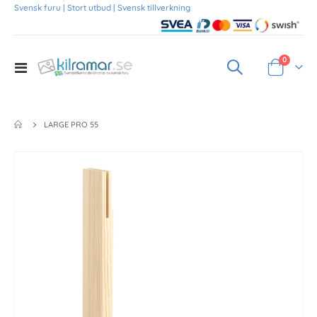
Svensk furu | Stort utbud | Svensk tillverkning
Produkte
0
Toggle
Varukorg
Nav
LARGE PRO 55
Skip
to
the
end
of
the
images
gallery