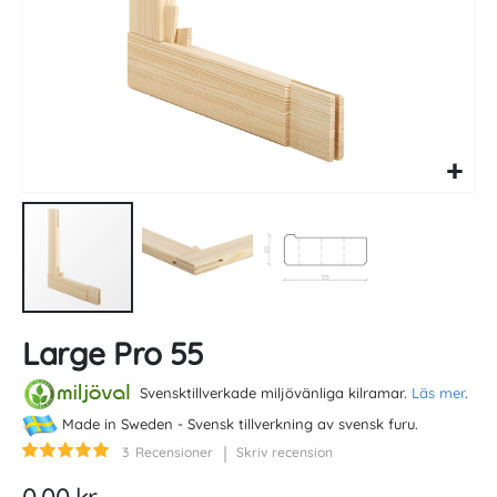
Skip
Large Pro 55
to
the
beginning
Svensktillverkade miljövänliga kilramar.
Läs mer
.
of
Made in Sweden - Svensk tillverkning av svensk furu.
the
Betyg:
3
Recensioner
Skriv recension
images
100
100
% of
gallery
0,00 kr