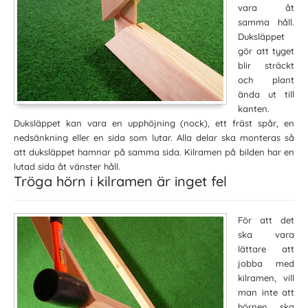
vara åt
samma håll.
Duksläppet
gör att tyget
blir sträckt
och plant
ända ut till
kanten.
Duksläppet kan vara en upphöjning (nock), ett fräst spår, en
nedsänkning eller en sida som lutar. Alla delar ska monteras så
att duksläppet hamnar på samma sida. Kilramen på bilden har en
lutad sida åt vänster håll.
Tröga hörn i kilramen är inget fel
För att det
ska vara
lättare att
jobba med
kilramen, vill
man inte att
hörnen ska