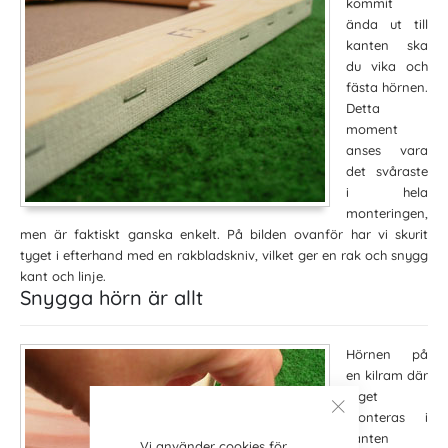
kommit
ända ut till
kanten ska
du vika och
fästa hörnen.
Detta
moment
anses vara
det svåraste
i hela
monteringen,
men är faktiskt ganska enkelt. På bilden ovanför har vi skurit
tyget i efterhand med en rakbladskniv, vilket ger en rak och snygg
kant och linje.
Snygga hörn är allt
Hörnen på
en kilram där
tyget
monteras i
kanten
Vi använder cookies för