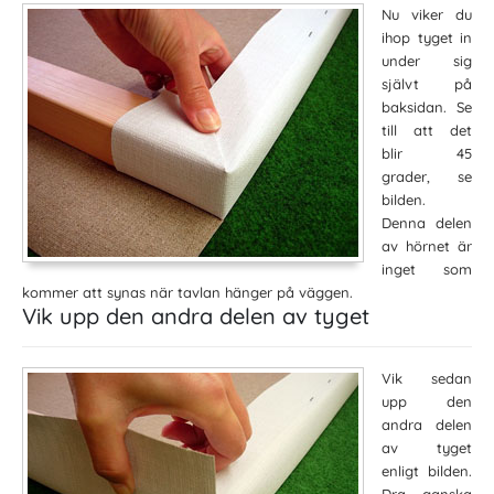
Nu viker du
ihop tyget in
under sig
självt på
baksidan. Se
till att det
blir 45
grader, se
bilden.
Denna delen
av hörnet är
inget som
kommer att synas när tavlan hänger på väggen.
Vik upp den andra delen av tyget
Vik sedan
upp den
andra delen
av tyget
enligt bilden.
Dra ganska