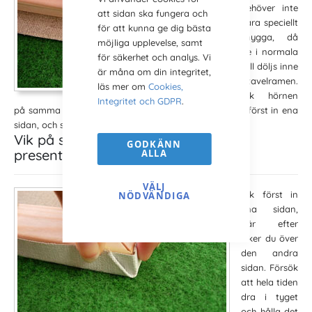
behöver inte
att sidan ska fungera och
vara speciellt
för att kunna ge dig bästa
snygga, då
möjliga upplevelse, samt
de i normala
för säkerhet och analys. Vi
fall döljs inne
är måna om din integritet,
i tavelramen.
läs mer om
Cookies,
Vik hörnen
Integritet och GDPR
.
på samma sätt som på dina presentinslagningar. Vik först in ena
sidan, och sedan den andra, och skjut fast.
Vik på samma sätt som
GODKÄNN
presentinslagningar
ALLA
VÄLJ
Vik först in
NÖDVÄNDIGA
ena sidan,
där efter
viker du över
den andra
sidan. Försök
att hela tiden
dra i tyget
och hålla det